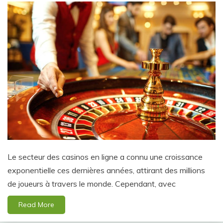
Le secteur des casinos en ligne a connu une croissance
exponentielle ces dernières années, attirant des millions
de joueurs à travers le monde. Cependant, avec
Read More