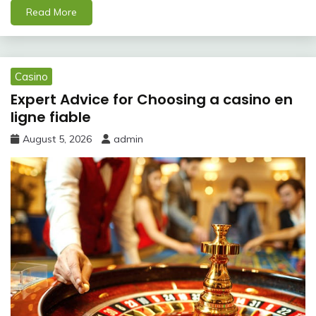
Read More
Casino
Expert Advice for Choosing a casino en
ligne fiable
August 5, 2026
admin