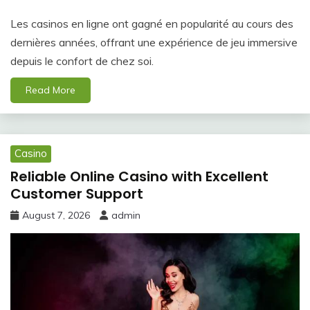
Les casinos en ligne ont gagné en popularité au cours des
dernières années, offrant une expérience de jeu immersive
depuis le confort de chez soi.
Read More
Casino
Reliable Online Casino with Excellent
Customer Support
August 7, 2026
admin