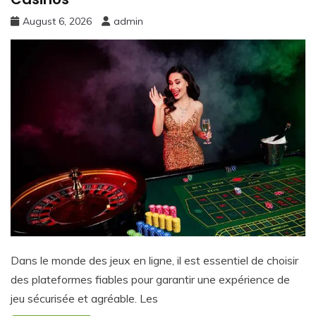
August 6, 2026
admin
Dans le monde des jeux en ligne, il est essentiel de choisir
des plateformes fiables pour garantir une expérience de
jeu sécurisée et agréable. Les