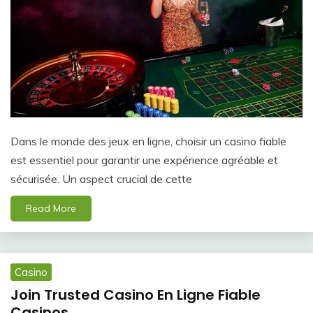
Dans le monde des jeux en ligne, choisir un casino fiable
est essentiel pour garantir une expérience agréable et
sécurisée. Un aspect crucial de cette
Read More
Casino
Join Trusted Casino En Ligne Fiable
Casinos