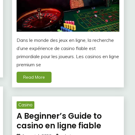
Dans le monde des jeux en ligne, la recherche
d’une expérience de casino fiable est
primordiale pour les joueurs. Les casinos en ligne
premium se
Read More
Casino
A Beginner’s Guide to
casino en ligne fiable