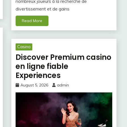
nombreux joueurs à la recherche de
divertissement et de gains
Read More
Casino
Discover Premium casino
en ligne fiable
Experiences
August 5, 2026
admin