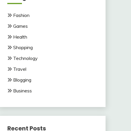
Fashion
Games
Health
Shopping
Technology
Travel
Blogging
Business
Recent Posts