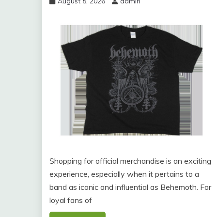
August 5, 2026
admin
Shopping for official merchandise is an exciting
experience, especially when it pertains to a
band as iconic and influential as Behemoth. For
loyal fans of