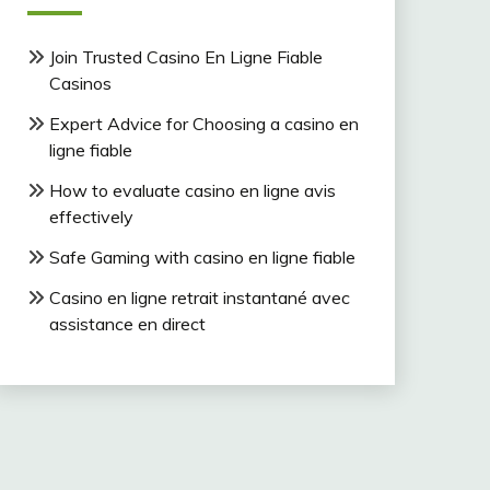
Join Trusted Casino En Ligne Fiable
Casinos
Expert Advice for Choosing a casino en
ligne fiable
How to evaluate casino en ligne avis
effectively
Safe Gaming with casino en ligne fiable
Casino en ligne retrait instantané avec
assistance en direct