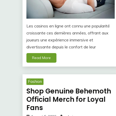
Les casinos en ligne ont connu une popularité
croissante ces dernières années, offrant aux
joueurs une expérience immersive et
divertissante depuis le confort de leur
Read More
Fashion
Shop Genuine Behemoth
Official Merch for Loyal
Fans