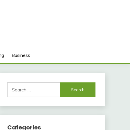
ng
Business
Search
for:
Categories